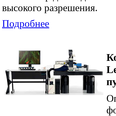
высокого разрешения.
Подробнее
К
L
п
О
фо